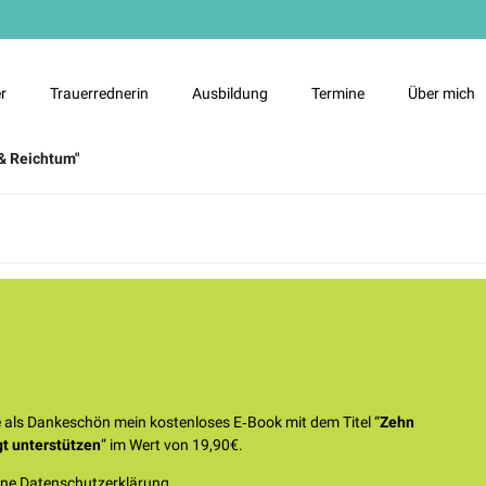
"
r
Trauerrednerin
Ausbildung
Termine
Über mich
& Reichtum"
ie als Dankeschön mein kostenloses E‑Book mit dem Titel “
Zehn
t unterstützen
” im Wert von 19,90€.
eine Datenschutzerklärung.