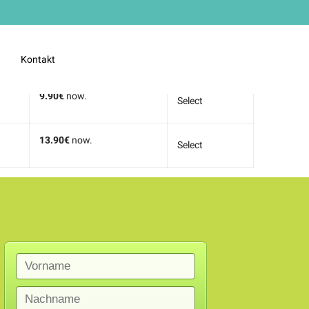
Price
Action
14.90€
now.
Select
Kontakt
9.90€
now.
Select
13.90€
now.
Select