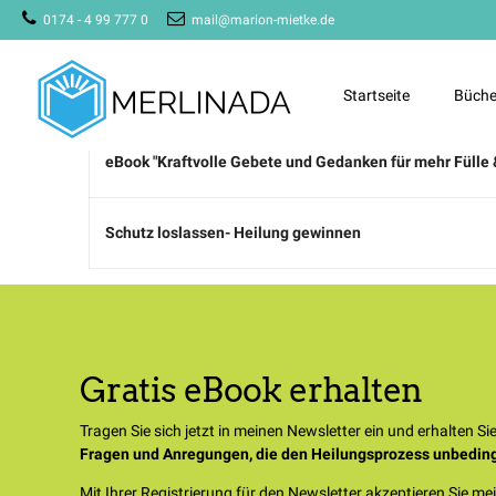
0174 - 4 99 777 0
mail@marion-mietke.de
Level
eBook "Mama Papa Zuhause bin ich, wo die Liebe wohnt
Startseite
Büche
eBook "Kraftvolle Gebete und Gedanken für mehr Fülle 
Schutz loslassen- Heilung gewinnen
Gratis eBook erhalten
Tragen Sie sich jetzt in meinen Newsletter ein und erhalten S
Fragen und Anregungen, die den Heilungsprozess unbeding
Mit Ihrer Registrierung für den Newsletter akzeptieren Sie m