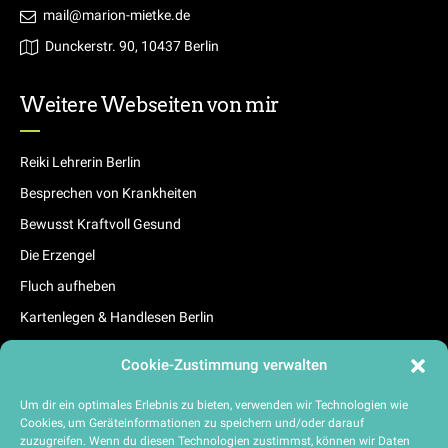
mail@marion-mietke.de
Dunckerstr. 90, 10437 Berlin
Weitere Webseiten von mir
Reiki Lehrerin Berlin
Besprechen von Krankheiten
Bewusst Kraftvoll Gesund
Die Erzengel
Fluch aufheben
Kartenlegen & Handlesen Berlin
Cookie-Zustimmung verwalten
Rechtliche Seiten
Um dir ein optimales Erlebnis zu bieten, verwenden wir Technologien wie
Cookies, um Geräteinformationen zu speichern und/oder darauf
zuzugreifen. Wenn du diesen Technologien zustimmst, können wir Daten
Impressum